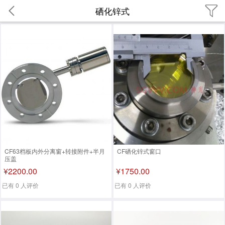
硒化锌式
CF63档板内外分离窗+转接附件+半月
CF硒化锌式窗口
压盖
¥2200.00
¥1750.00
已有 0 人评价
已有 0 人评价