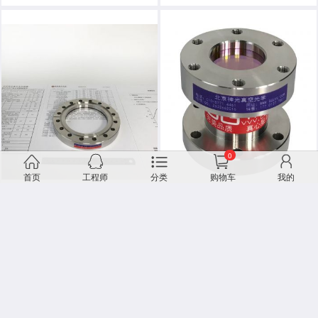
0
首页
工程师
分类
购物车
我的
CF100高清镀膜石英真空观察窗
CF40 ZnSe硒化锌镀膜激光真空窗(价
格电议)
¥0.00
¥0.00
已有 0 人评价
已有 0 人评价
-- END --